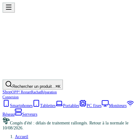
Rechercher un produit...
⌘K
Shop
OPP! Restart
Rachat
Réparation
Connexion
Smartphones
Tablettes
Portables
PC fixes
Moniteurs
Réseau
Serveurs
Congés d'été : délais de traitement rallongés. Retour à la normale le
10/08/2026.
Accueil