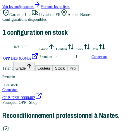
Voir les configurations
Voir tous les
pc fixes
Garantie
1 an
Livraison FR
Atelier Nantes
Configurations disponibles
1
configuration
en stock
Réf. OPP
Grade
Couleur
Stock
Prix
·
1
Premium
Connexion
OPP-DES-0000402
Trier :
Grade
Couleur
Stock
Prix
Premium
·
1
en stock
Connexion
OPP-DES-0000402
Pourquoi OPP! Shop
Reconditionnement professionnel à Nantes.