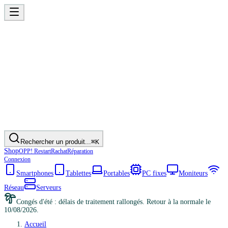
Rechercher un produit...
⌘K
Shop
OPP! Restart
Rachat
Réparation
Connexion
Smartphones
Tablettes
Portables
PC fixes
Moniteurs
Réseau
Serveurs
Congés d'été : délais de traitement rallongés. Retour à la normale le
10/08/2026.
Accueil