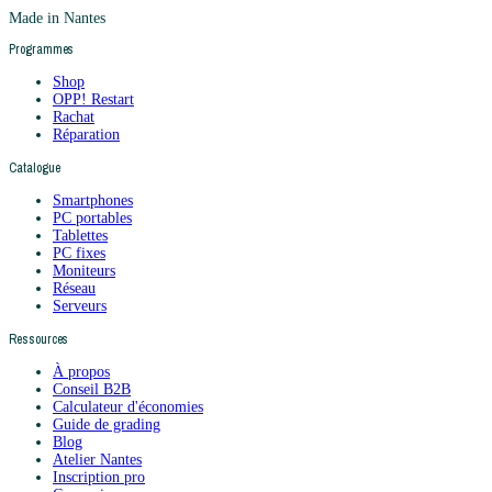
Made in Nantes
Programmes
Shop
OPP! Restart
Rachat
Réparation
Catalogue
Smartphones
PC portables
Tablettes
PC fixes
Moniteurs
Réseau
Serveurs
Ressources
À propos
Conseil B2B
Calculateur d'économies
Guide de grading
Blog
Atelier Nantes
Inscription pro