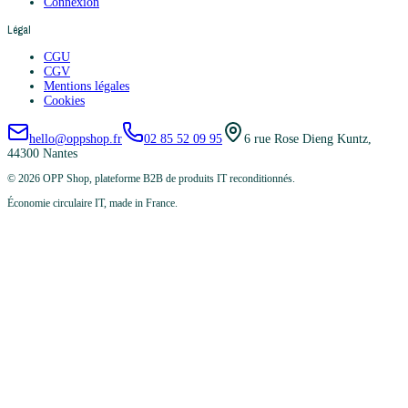
Connexion
Légal
CGU
CGV
Mentions légales
Cookies
hello@oppshop.fr
02 85 52 09 95
6 rue Rose Dieng Kuntz,
44300 Nantes
©
2026
OPP Shop, plateforme B2B de produits IT reconditionnés.
Économie circulaire IT, made in France.