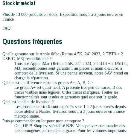
Stock immédiat
Plus de 13 000 produits en stock. Expédition sous 1 à 2 jours ouvrés en
France.
FAQ
Questions fréquentes
Quelle garantie sur le Apple iMac (Retina 4.5K, 24" 2023, 2 TBT3 + 2
USB-C, M3) reconditionné ?
Tous nos Apple iMac (Retina 4.5K, 24" 2023, 2 TBT3 + 2 USB-C,
M3) reconditionnés sont garantis 1 an pièces et main d'œuvre, à
compter de la livraison. Si une panne survient, notre SAV prend en
charge la réparation.
Quelle est la différence entre les grades A+, A, B, C ?
Le grade A+ est quasi-neuf, A présente très peu de traces, B des
traces visibles mais légères, C des traces marquées. Toutes les
fonctionnalités sont testées et garanties quel que soit le grade.
Quel est le délai de livraison ?
Les produits en stock sont expédiés sous 1 à 2 jours ouvrés depuis
notre atelier à Nantes, livraison sous 1 à 3 jours ouvrés en France
métropolitaine.
Puis-je commander en lot pour mon entreprise ?
Oui, OPP! Shop est spécialisé B2B. Vous pouvez commander des
lots homogènes par modèle et grade. Pour les volumes importants,