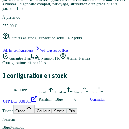
à Nantes : diagnostic complet, nettoyage, attribution d'un grade qualité,
garantie 1 an.
À partir de
575,00 €
6 unités en stock, expédition sous 1 à 2 jours
Voir les configurations
Voir tous les
pc fixes
Garantie
1 an
Livraison FR
Atelier Nantes
Configurations disponibles
1
configuration
en stock
Réf. OPP
Grade
Couleur
Stock
Prix
Blue
6
Premium
Connexion
OPP-DES-0001061
Trier :
Grade
Couleur
Stock
Prix
Premium
Blue
6
en stock