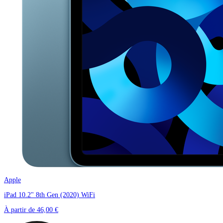
Apple
iPad 10.2" 8th Gen (2020) WiFi
À partir de
46,00 €