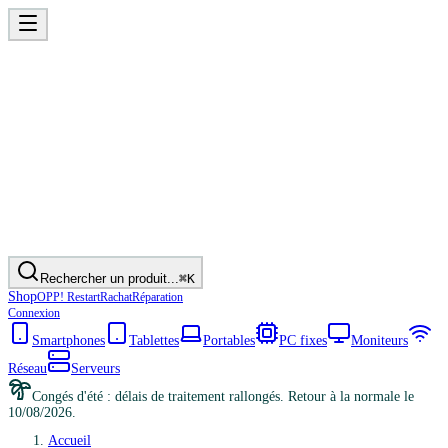
Rechercher un produit...
⌘K
Shop
OPP! Restart
Rachat
Réparation
Connexion
Smartphones
Tablettes
Portables
PC fixes
Moniteurs
Réseau
Serveurs
Congés d'été : délais de traitement rallongés. Retour à la normale le
10/08/2026.
Accueil