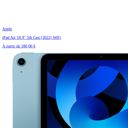
Apple
iPad Air 10.9" 5th Gen (2022) WiFi
À partir de
180,00 €