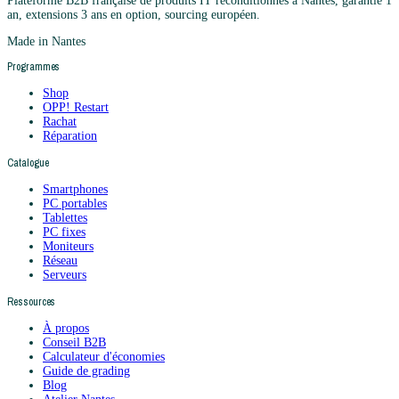
Plateforme B2B française de produits IT reconditionnés à Nantes, garantie 1
an, extensions 3 ans en option, sourcing européen.
Made in Nantes
Programmes
Shop
OPP! Restart
Rachat
Réparation
Catalogue
Smartphones
PC portables
Tablettes
PC fixes
Moniteurs
Réseau
Serveurs
Ressources
À propos
Conseil B2B
Calculateur d'économies
Guide de grading
Blog