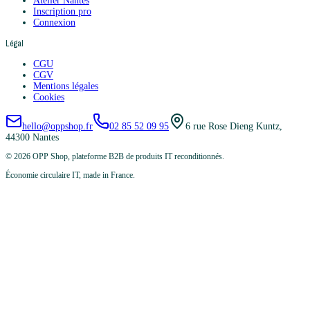
Atelier Nantes
Inscription pro
Connexion
Légal
CGU
CGV
Mentions légales
Cookies
hello@oppshop.fr
02 85 52 09 95
6 rue Rose Dieng Kuntz,
44300 Nantes
©
2026
OPP Shop, plateforme B2B de produits IT reconditionnés.
Économie circulaire IT, made in France.