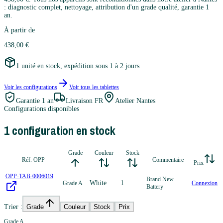
: diagnostic complet, nettoyage, attribution d'un grade qualité, garantie 1
an.
À partir de
438,00 €
1 unité en stock, expédition sous 1 à 2 jours
Voir les configurations
Voir tous les
tablettes
Garantie
1 an
Livraison FR
Atelier Nantes
Configurations disponibles
1
configuration
en stock
Grade
Couleur
Stock
Réf. OPP
Commentaire
Prix
OPP-TAB-0006019
Brand New
White
1
Grade A
Connexion
Battery
Trier :
Grade
Couleur
Stock
Prix
Grade A