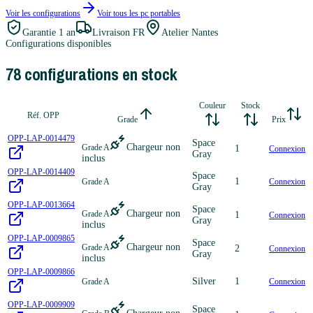
Voir les configurations
Voir tous les
pc portables
Garantie
1 an
Livraison FR
Atelier Nantes
Configurations disponibles
78
configuration
s
en stock
Couleur
Stock
Réf. OPP
Grade
Prix
OPP-LAP-0014479
Space
Chargeur non
Grade A
1
Connexion
Gray
inclus
OPP-LAP-0014409
Space
1
Grade A
Connexion
Gray
OPP-LAP-0013664
Space
Chargeur non
Grade A
1
Connexion
Gray
inclus
OPP-LAP-0009865
Space
Chargeur non
Grade A
2
Connexion
Gray
inclus
OPP-LAP-0009866
Silver
1
Grade A
Connexion
OPP-LAP-0009909
Space