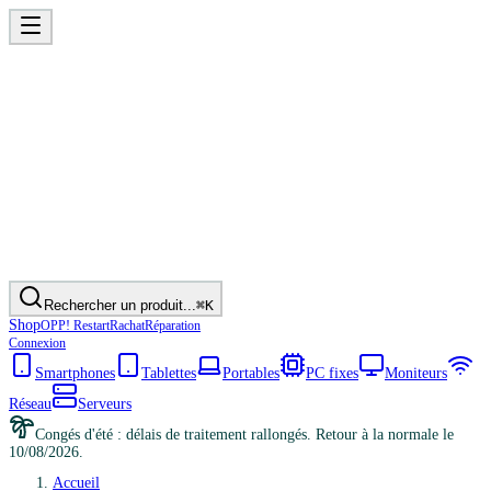
Rechercher un produit...
⌘K
Shop
OPP! Restart
Rachat
Réparation
Connexion
Smartphones
Tablettes
Portables
PC fixes
Moniteurs
Réseau
Serveurs
Congés d'été : délais de traitement rallongés. Retour à la normale le
10/08/2026.
Accueil