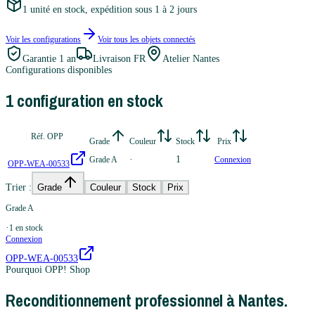
1 unité en stock, expédition sous 1 à 2 jours
Voir les configurations
Voir tous les
objets connectés
Garantie
1 an
Livraison FR
Atelier Nantes
Configurations disponibles
1
configuration
en stock
Réf. OPP
Grade
Couleur
Stock
Prix
·
1
Grade A
Connexion
OPP-WEA-00533
Trier :
Grade
Couleur
Stock
Prix
Grade A
·
1
en stock
Connexion
OPP-WEA-00533
Pourquoi OPP! Shop
Reconditionnement professionnel à Nantes.