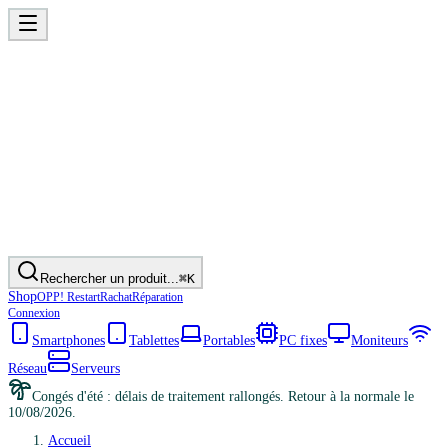
Rechercher un produit...
⌘K
Shop
OPP! Restart
Rachat
Réparation
Connexion
Smartphones
Tablettes
Portables
PC fixes
Moniteurs
Réseau
Serveurs
Congés d'été : délais de traitement rallongés. Retour à la normale le
10/08/2026.
Accueil