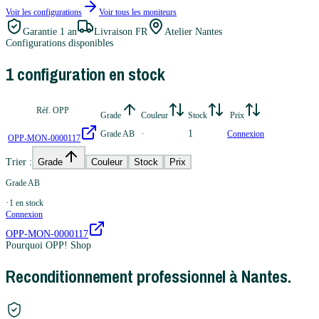
Voir les configurations
Voir tous les
moniteurs
Garantie
1 an
Livraison FR
Atelier Nantes
Configurations disponibles
1
configuration
en stock
Réf. OPP
Grade
Couleur
Stock
Prix
·
1
Grade AB
Connexion
OPP-MON-0000117
Trier :
Grade
Couleur
Stock
Prix
Grade AB
·
1
en stock
Connexion
OPP-MON-0000117
Pourquoi OPP! Shop
Reconditionnement professionnel à Nantes.