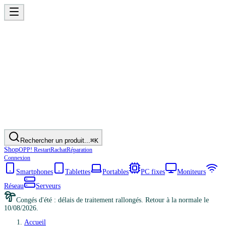
Rechercher un produit...
⌘K
Shop
OPP! Restart
Rachat
Réparation
Connexion
Smartphones
Tablettes
Portables
PC fixes
Moniteurs
Réseau
Serveurs
Congés d'été : délais de traitement rallongés. Retour à la normale le
10/08/2026.
Accueil