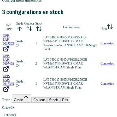
Configurations disponibles
3
configuration
s
en stock
Grade
Couleur
Stock
Réf.
Commentaire
Prix
OPP
OPP-
LAT 7400 i7-8665U/8GB/256GB-
LAP-
Grade
NVMe/14"FHD/W11P CMAR
·
1
Connexion
0017395
Touchscreen/WLAN/BT/CAM/FPR/Single
C+
Point
OPP-
LAT 7400 i5-8365U/16GB/256GB-
LAP-
Grade
·
2
NVMe/14"FHD/W11P CMAR
Connexion
0007428
C+
WLAN/BT/CAM/Single Point
OPP-
LAT 7400 i5-8365U/16GB/256GB-
LAP-
Grade
·
1
NVMe/14"FHD/W11P CMAR
Connexion
0017385
C+
WLAN/BT/CAM/Single Point
Trier :
Grade
Couleur
Stock
Prix
Grade C+
·
1
en stock