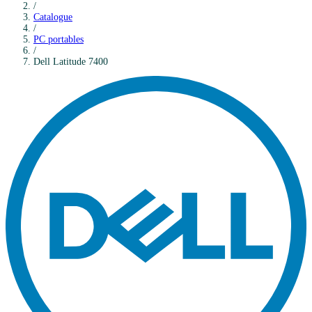
/
Catalogue
/
PC portables
/
Dell
Latitude 7400