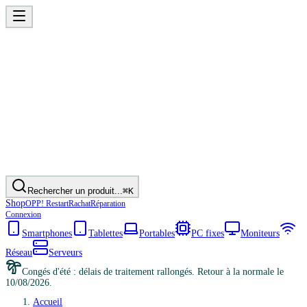
Rechercher un produit...
⌘K
Shop
OPP! Restart
Rachat
Réparation
Connexion
Smartphones
Tablettes
Portables
PC fixes
Moniteurs
Réseau
Serveurs
Congés d'été : délais de traitement rallongés. Retour à la normale le
10/08/2026.
Accueil