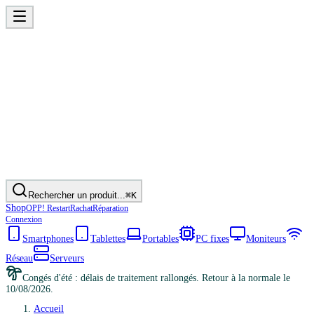
Rechercher un produit...
⌘K
Shop
OPP! Restart
Rachat
Réparation
Connexion
Smartphones
Tablettes
Portables
PC fixes
Moniteurs
Réseau
Serveurs
Congés d'été : délais de traitement rallongés. Retour à la normale le
10/08/2026.
Accueil