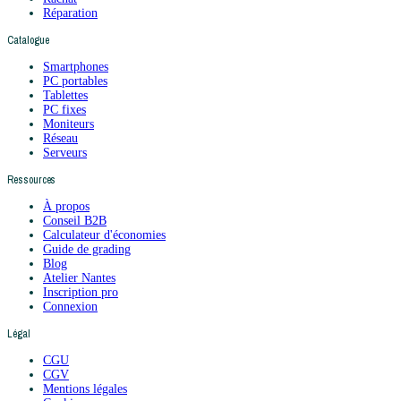
Réparation
Catalogue
Smartphones
PC portables
Tablettes
PC fixes
Moniteurs
Réseau
Serveurs
Ressources
À propos
Conseil B2B
Calculateur d'économies
Guide de grading
Blog
Atelier Nantes
Inscription pro
Connexion
Légal
CGU
CGV
Mentions légales