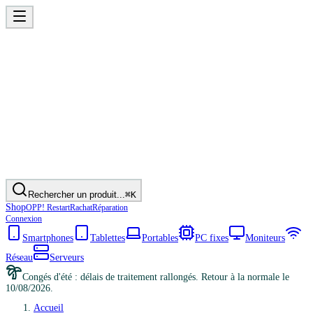
Rechercher un produit...
⌘K
Shop
OPP! Restart
Rachat
Réparation
Connexion
Smartphones
Tablettes
Portables
PC fixes
Moniteurs
Réseau
Serveurs
Congés d'été : délais de traitement rallongés. Retour à la normale le
10/08/2026.
Accueil