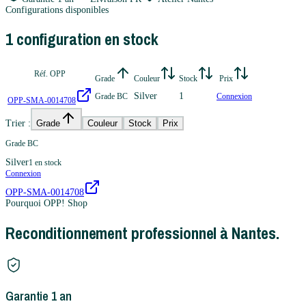
Configurations disponibles
1
configuration
en stock
Réf. OPP
Grade
Couleur
Stock
Prix
Silver
1
Grade BC
Connexion
OPP-SMA-0014708
Trier :
Grade
Couleur
Stock
Prix
Grade BC
Silver
1
en stock
Connexion
OPP-SMA-0014708
Pourquoi OPP! Shop
Reconditionnement professionnel à Nantes.
Garantie 1 an