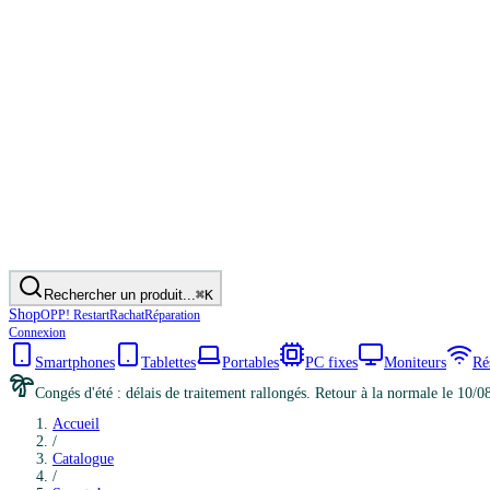
Rechercher un produit...
⌘K
Shop
OPP! Restart
Rachat
Réparation
Connexion
Smartphones
Tablettes
Portables
PC fixes
Moniteurs
Ré
Congés d'été : délais de traitement rallongés. Retour à la normale le 10/0
Accueil
/
Catalogue
/