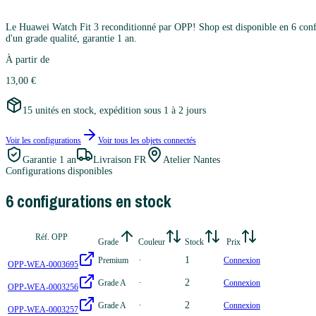
Le Huawei Watch Fit 3 reconditionné par OPP! Shop est disponible en 6 configu
d'un grade qualité, garantie 1 an.
À partir de
13,00 €
15 unités en stock, expédition sous 1 à 2 jours
Voir les configurations
Voir tous les
objets connectés
Garantie
1 an
Livraison FR
Atelier Nantes
Configurations disponibles
6
configuration
s
en stock
Réf. OPP
Grade
Couleur
Stock
Prix
·
1
Premium
Connexion
OPP-WEA-0003695
·
2
Grade A
Connexion
OPP-WEA-0003256
·
2
Grade A
Connexion
OPP-WEA-0003257