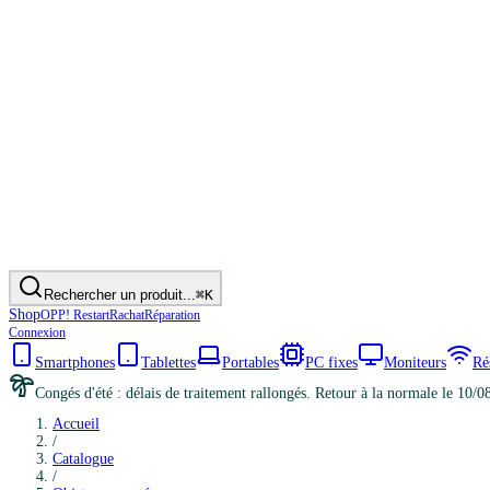
Rechercher un produit...
⌘K
Shop
OPP! Restart
Rachat
Réparation
Connexion
Smartphones
Tablettes
Portables
PC fixes
Moniteurs
Ré
Congés d'été : délais de traitement rallongés. Retour à la normale le 10/0
Accueil
/
Catalogue
/