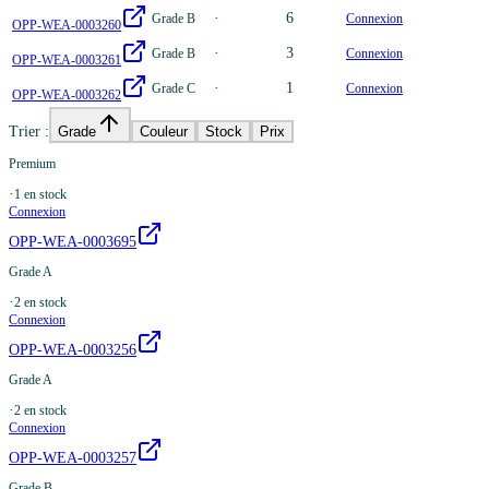
·
6
Grade B
Connexion
OPP-WEA-0003260
·
3
Grade B
Connexion
OPP-WEA-0003261
·
1
Grade C
Connexion
OPP-WEA-0003262
Trier :
Grade
Couleur
Stock
Prix
Premium
·
1
en stock
Connexion
OPP-WEA-0003695
Grade A
·
2
en stock
Connexion
OPP-WEA-0003256
Grade A
·
2
en stock
Connexion
OPP-WEA-0003257
Grade B