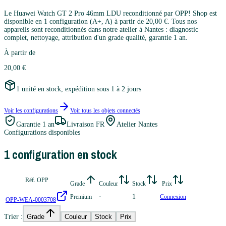
Le Huawei Watch GT 2 Pro 46mm LDU reconditionné par OPP! Shop est
disponible en 1 configuration (A+, A) à partir de 20,00 €. Tous nos
appareils sont reconditionnés dans notre atelier à Nantes : diagnostic
complet, nettoyage, attribution d'un grade qualité, garantie 1 an.
À partir de
20,00 €
1 unité en stock, expédition sous 1 à 2 jours
Voir les configurations
Voir tous les
objets connectés
Garantie
1 an
Livraison FR
Atelier Nantes
Configurations disponibles
1
configuration
en stock
Réf. OPP
Grade
Couleur
Stock
Prix
·
1
Premium
Connexion
OPP-WEA-0003708
Trier :
Grade
Couleur
Stock
Prix