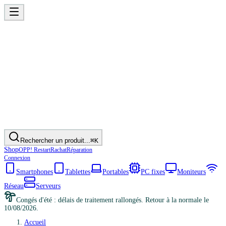
Rechercher un produit...
⌘K
Shop
OPP! Restart
Rachat
Réparation
Connexion
Smartphones
Tablettes
Portables
PC fixes
Moniteurs
Réseau
Serveurs
Congés d'été : délais de traitement rallongés. Retour à la normale le
10/08/2026.
Accueil