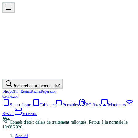
Rechercher un produit...
⌘K
Shop
OPP! Restart
Rachat
Réparation
Connexion
Smartphones
Tablettes
Portables
PC fixes
Moniteurs
Réseau
Serveurs
Congés d'été : délais de traitement rallongés. Retour à la normale le
10/08/2026.
Accueil