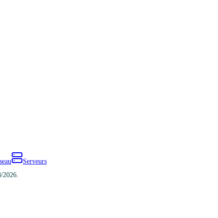
seau
Serveurs
8/2026.