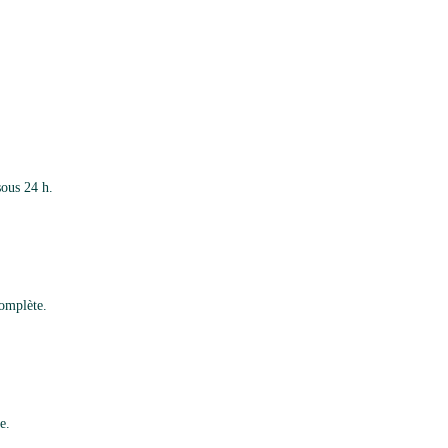
sous 24 h.
complète.
e.