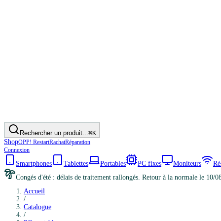
Rechercher un produit...
⌘K
Shop
OPP! Restart
Rachat
Réparation
Connexion
Smartphones
Tablettes
Portables
PC fixes
Moniteurs
Ré
Congés d'été : délais de traitement rallongés. Retour à la normale le 10/0
Accueil
/
Catalogue
/