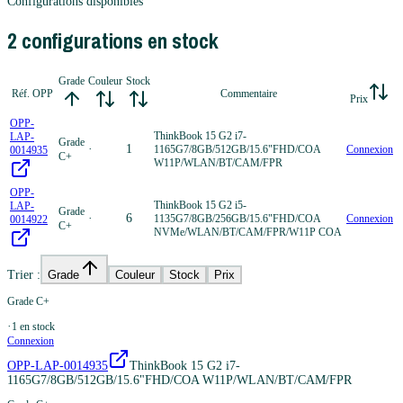
Configurations disponibles
2
configuration
s
en stock
Grade
Couleur
Stock
Réf. OPP
Commentaire
Prix
OPP-
ThinkBook 15 G2 i7-
LAP-
Grade
·
1
1165G7/8GB/512GB/15.6"FHD/COA
Connexion
0014935
C+
W11P/WLAN/BT/CAM/FPR
OPP-
ThinkBook 15 G2 i5-
LAP-
Grade
·
6
1135G7/8GB/256GB/15.6"FHD/COA
Connexion
0014922
C+
NVMe/WLAN/BT/CAM/FPR/W11P COA
Trier :
Grade
Couleur
Stock
Prix
Grade C+
·
1
en stock
Connexion
OPP-LAP-0014935
ThinkBook 15 G2 i7-
1165G7/8GB/512GB/15.6"FHD/COA W11P/WLAN/BT/CAM/FPR