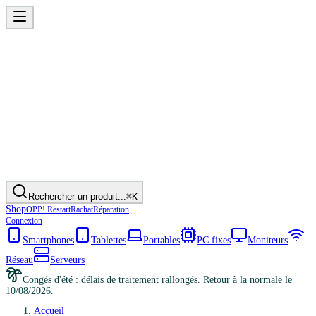
Rechercher un produit...
⌘K
Shop
OPP! Restart
Rachat
Réparation
Connexion
Smartphones
Tablettes
Portables
PC fixes
Moniteurs
Réseau
Serveurs
Congés d'été : délais de traitement rallongés. Retour à la normale le
10/08/2026.
Accueil