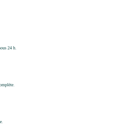
sous 24 h.
complète.
e.