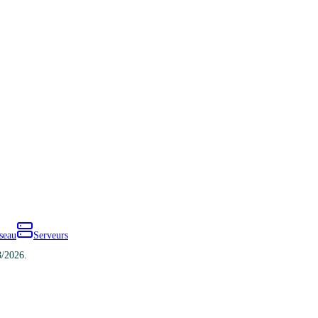
seau
Serveurs
8/2026.