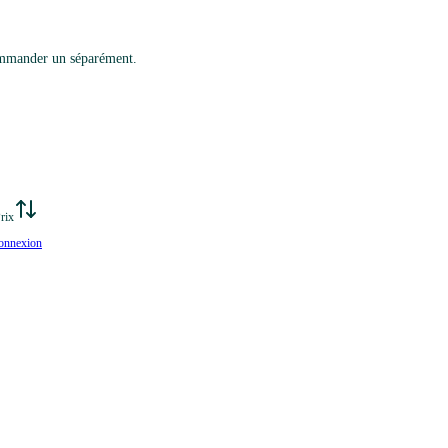
commander un séparément.
rix
onnexion