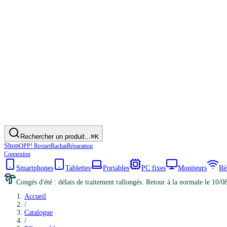
Rechercher un produit...
⌘K
Shop
OPP! Restart
Rachat
Réparation
Connexion
Smartphones
Tablettes
Portables
PC fixes
Moniteurs
Ré
Congés d'été : délais de traitement rallongés. Retour à la normale le 10/0
Accueil
/
Catalogue
/