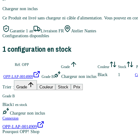
Chargeur non inclus
Ce Produit est livré sans chargeur ni câble d'alimentation. Vous pouvez en 
Garantie
1 an
Livraison FR
Atelier Nantes
Configurations disponibles
1
configuration
en stock
Réf. OPP
Grade
Couleur
Stock
P
Black
1
C
Chargeur non inclus
OPP-LAP-0014909
Grade B
Trier :
Grade
Couleur
Stock
Prix
Grade B
Black
1
en stock
Chargeur non inclus
Connexion
OPP-LAP-0014909
Pourquoi OPP! Shop