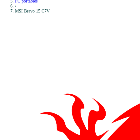
PC portables
/
MSI
Bravo 15 C7V