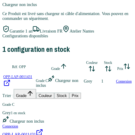
Chargeur non inclus
Ce Produit est livré sans chargeur ni câble d'alimentation. Vous pouvez en
commander un séparément.
Garantie
1 an
Livraison FR
Atelier Nantes
Configurations disponibles
1
configuration
en stock
Couleur
Stock
Réf. OPP
Grade
Prix
OPP-LAP-0011431
Chargeur non
Grade C
Grey
1
Connexion
inclus
Trier :
Grade
Couleur
Stock
Prix
Grade C
Grey
1
en stock
Chargeur non inclus
Connexion
OPP-LAP-0011431