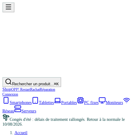
Rechercher un produit...
⌘K
Shop
OPP! Restart
Rachat
Réparation
Connexion
Smartphones
Tablettes
Portables
PC fixes
Moniteurs
Réseau
Serveurs
Congés d'été : délais de traitement rallongés. Retour à la normale le
10/08/2026.
Accueil