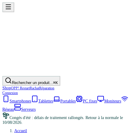
Rechercher un produit...
⌘K
Shop
OPP! Restart
Rachat
Réparation
Connexion
Smartphones
Tablettes
Portables
PC fixes
Moniteurs
Réseau
Serveurs
Congés d'été : délais de traitement rallongés. Retour à la normale le
10/08/2026.
Accueil