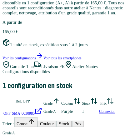
disponible en 1 configuration (A+, A) à partir de 165,00 €. Tous nos
appareils sont reconditionnés dans notre atelier à Nantes : diagnostic
complet, nettoyage, attribution d'un grade qualité, garantie 1 an.
À partir de
165,00 €
1 unité en stock, expédition sous 1 à 2 jours
Voir les configurations
Voir tous les
smartphones
Garantie
1 an
Livraison FR
Atelier Nantes
Configurations disponibles
1
configuration
en stock
Réf. OPP
Grade
Couleur
Stock
Prix
Purple
1
Grade A
Connexion
OPP-SMA-0030985
Trier :
Grade
Couleur
Stock
Prix
Grade A