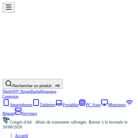
Rechercher un produit...
⌘K
Shop
OPP! Restart
Rachat
Réparation
Connexion
Smartphones
Tablettes
Portables
PC fixes
Moniteurs
Réseau
Serveurs
Congés d'été : délais de traitement rallongés. Retour à la normale le
10/08/2026.
Accueil