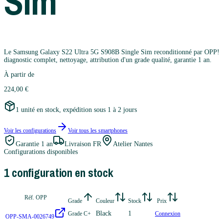
Sim
Le Samsung Galaxy S22 Ultra 5G S908B Single Sim reconditionné par OPP! Shop
diagnostic complet, nettoyage, attribution d'un grade qualité, garantie 1 an.
À partir de
224,00 €
1 unité en stock, expédition sous 1 à 2 jours
Voir les configurations
Voir tous les
smartphones
Garantie
1 an
Livraison FR
Atelier Nantes
Configurations disponibles
1
configuration
en stock
Réf. OPP
Grade
Couleur
Stock
Prix
Black
1
Grade C+
Connexion
OPP-SMA-0026749