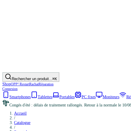
Rechercher un produit...
⌘K
Shop
OPP! Restart
Rachat
Réparation
Connexion
Smartphones
Tablettes
Portables
PC fixes
Moniteurs
Ré
Congés d'été : délais de traitement rallongés. Retour à la normale le 10/0
Accueil
/
Catalogue
/