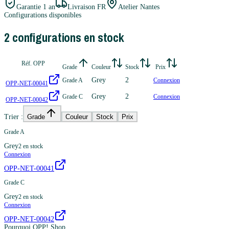
Garantie
1 an
Livraison FR
Atelier Nantes
Configurations disponibles
2
configuration
s
en stock
Réf. OPP
Grade
Couleur
Stock
Prix
Grey
2
Grade A
Connexion
OPP-NET-00041
Grey
2
Grade C
Connexion
OPP-NET-00042
Trier :
Grade
Couleur
Stock
Prix
Grade A
Grey
2
en stock
Connexion
OPP-NET-00041
Grade C
Grey
2
en stock
Connexion
OPP-NET-00042
Pourquoi OPP! Shop