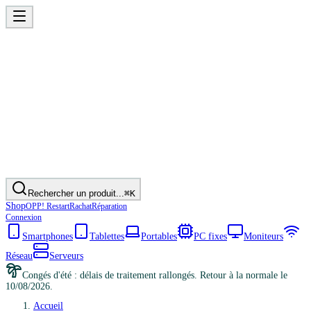
Rechercher un produit...
⌘K
Shop
OPP! Restart
Rachat
Réparation
Connexion
Smartphones
Tablettes
Portables
PC fixes
Moniteurs
Réseau
Serveurs
Congés d'été : délais de traitement rallongés. Retour à la normale le
10/08/2026.
Accueil