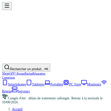
Rechercher un produit...
⌘K
Shop
OPP! Restart
Rachat
Réparation
Connexion
Smartphones
Tablettes
Portables
PC fixes
Moniteurs
Réseau
Serveurs
Congés d'été : délais de traitement rallongés. Retour à la normale le
10/08/2026.
Accueil