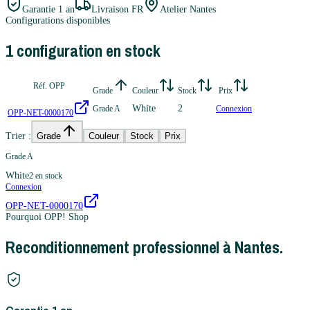
Garantie
1 an
Livraison FR
Atelier Nantes
Configurations disponibles
1
configuration
en stock
Réf. OPP
Grade
Couleur
Stock
Prix
White
2
Grade A
Connexion
OPP-NET-0000170
Trier :
Grade
Couleur
Stock
Prix
Grade A
White
2
en stock
Connexion
OPP-NET-0000170
Pourquoi OPP! Shop
Reconditionnement professionnel à Nantes.