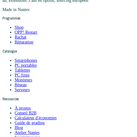
an, extensions 3 ans en option, sourcing européen.
Made in Nantes
Programmes
Shop
OPP! Restart
Rachat
Réparation
Catalogue
Smartphones
PC portables
Tablettes
PC fixes
Moniteurs
Réseau
Serveurs
Ressources
À propos
Conseil B2B
Calculateur d'économies
Guide de grading
Blog
Atelier Nantes