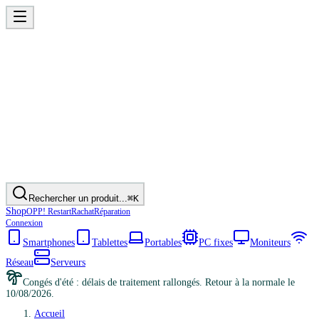
Rechercher un produit...
⌘K
Shop
OPP! Restart
Rachat
Réparation
Connexion
Smartphones
Tablettes
Portables
PC fixes
Moniteurs
Réseau
Serveurs
Congés d'été : délais de traitement rallongés. Retour à la normale le
10/08/2026.
Accueil