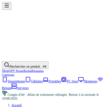
Rechercher un produit...
⌘K
Shop
OPP! Restart
Rachat
Réparation
Connexion
Smartphones
Tablettes
Portables
PC fixes
Moniteurs
Réseau
Serveurs
Congés d'été : délais de traitement rallongés. Retour à la normale le
10/08/2026.
Accueil