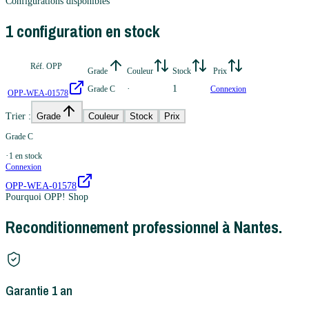
Configurations disponibles
1
configuration
en stock
Réf. OPP
Grade
Couleur
Stock
Prix
·
1
Grade C
Connexion
OPP-WEA-01578
Trier :
Grade
Couleur
Stock
Prix
Grade C
·
1
en stock
Connexion
OPP-WEA-01578
Pourquoi OPP! Shop
Reconditionnement professionnel à Nantes.
Garantie 1 an